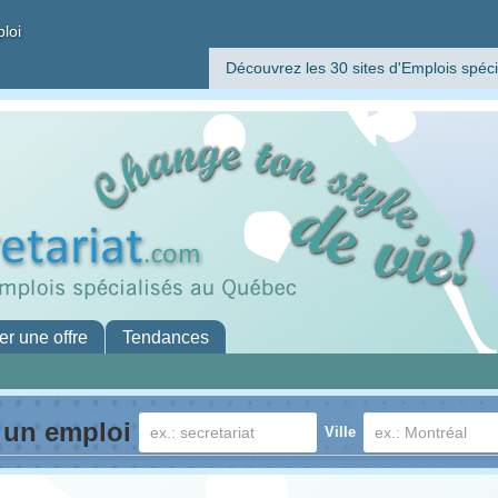
ploi
Découvrez les 30 sites d'Emplois spéci
er une offre
Tendances
 un emploi
Ville