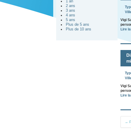
1 an
2 ans
Typ
3 ans
Vill
4 ans
5 ans
Vigi S
Plus de 5 ans
person
Plus de 10 ans
Lire la
Di
mi
Typ
Vill
Vigi S
person
Lire la
← P