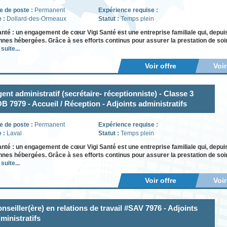
e de poste :
Permanent
Expérience requise :
e :
Dollard-des-Ormeaux
Statut :
Temps plein
anté : un engagement de cœur Vigi Santé est une entreprise familiale qui, depui
nes hébergées. Grâce à ses efforts continus pour assurer la prestation de soins
 suite...
Voir offre
Voi
ent administratif (secrétaire- réceptionniste) - Classe 3
B 7979 - Accueil / Réception - Adjoints administratifs
e de poste :
Permanent
Expérience requise :
e :
Laval
Statut :
Temps plein
anté : un engagement de cœur Vigi Santé est une entreprise familiale qui, depui
nes hébergées. Grâce à ses efforts continus pour assurer la prestation de soins
 suite...
Voir offre
Voi
nseiller(ère) en relations de travail #SAV 7976 - Adjoints
ministratifs