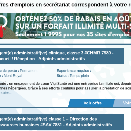
fres d'emplois en secrétariat correspondent à votre 
ent(e) administratif(ve) clinique, classe 3 #CHMR 7980 -
cueil / Réception - Adjoints administratifs
e de poste :
Permanent
Expérience requise :
e :
Mont-Royal
Statut :
Temps plein
anté : un engagement de cœur Vigi Santé est une entreprise familiale qui, depui
nes hébergées. Grâce à ses efforts continus pour assurer la prestation de soins
 suite...
Voir offre
Voi
ent(e) administratif(ve) classe 1 – Direction des
ssources humaines #SAV 7881 - Adjoints administratifs