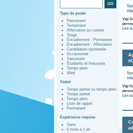
Typ
Vill
Type de poste
Vigi S
Permanent
person
Temporaire
Lire la
Affectation ou contrat
Stage
Encadrement - Permanent
Encadrement - Affectation
Candidature spontanée
Occasionnel
Ag
Saisonnier
#O
Étudiants et finissants
Temps plein
filled
Typ
Vill
Statut
Vigi S
Temps partiel ou temps plein
person
Temps partiel
Lire la
Temps plein
Liste de rappel
Permanent
Expérience requise
Co
Sans
ad
6 mois à 1 an