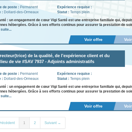
e de poste :
Permanent
Expérience requise :
e :
Dollard-des-Ormeaux
Statut :
Temps plein
anté : un engagement de cœur Vigi Santé est une entreprise familiale qui, depui
nes hébergées. Grâce à ses efforts continus pour assurer la prestation de soins
 suite...
Voir offre
Voi
recteur(trice) de la qualité, de l’expérience client et du
lieu de vie #SAV 7937 - Adjoints administratifs
e de poste :
Permanent
Expérience requise :
e :
Dollard-des-Ormeaux
Statut :
Temps plein
anté : un engagement de cœur Vigi Santé est une entreprise familiale qui, depui
nes hébergées. Grâce à ses efforts continus pour assurer la prestation de soins
 suite...
Voir offre
Voi
récédent
1
2
Suivant →