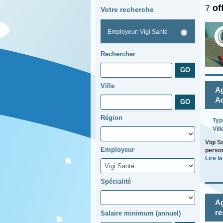
7
of
Votre recherche
Employeur: Vigi Santé
Rechercher
Ville
Ag
Ac
Région
Typ
Vill
Vigi S
Employeur
person
Lire la
Spécialité
Ag
re
Salaire minimum (annuel)