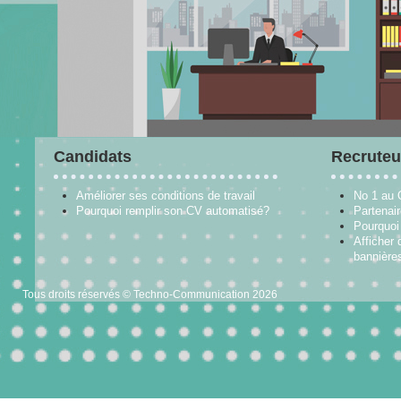
Candidats
Recruteu
Améliorer ses conditions de travail
No 1 au
Pourquoi remplir son CV automatisé?
Partenai
Pourquoi 
Afficher 
bannières
Tous droits réservés © Techno-Communication 2026