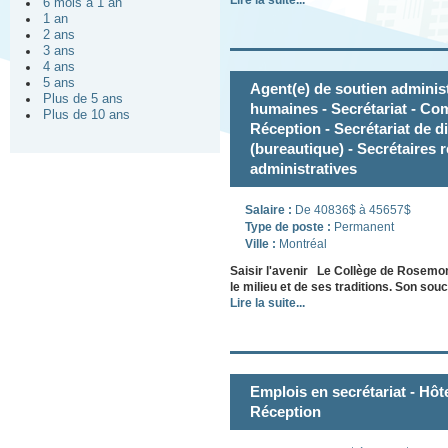
Lire la suite...
6 mois à 1 an
1 an
2 ans
3 ans
4 ans
5 ans
Agent(e) de soutien administ
Plus de 5 ans
humaines - Secrétariat - Com
Plus de 10 ans
Réception - Secrétariat de di
(bureautique) - Secrétaires 
administratives
Salaire :
De 40836$ à 45657$
Type de poste :
Permanent
Ville :
Montréal
Saisir l'avenir Le Collège de Rosemon
le milieu et de ses traditions. Son so
Lire la suite...
Emplois en secrétariat - Hôte
Réception