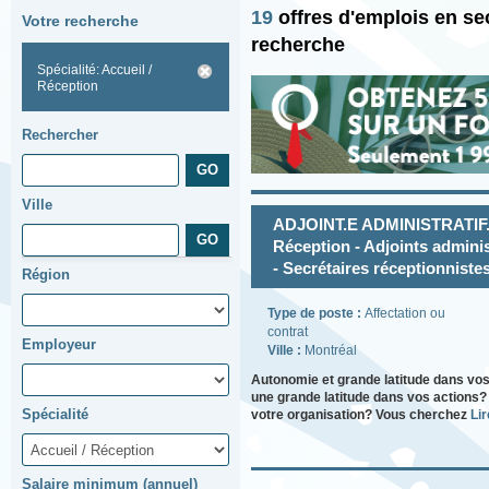
19
offres d'emplois en se
Votre recherche
recherche
Spécialité: Accueil /
Réception
Rechercher
Ville
ADJOINT.E ADMINISTRATIF.VE 
Réception - Adjoints adminis
- Secrétaires réceptionniste
Région
Type de poste :
Affectation ou
contrat
Employeur
Ville :
Montréal
Autonomie et grande latitude dans vos
une grande latitude dans vos actions?
Spécialité
votre organisation? Vous cherchez
Lir
Salaire minimum (annuel)