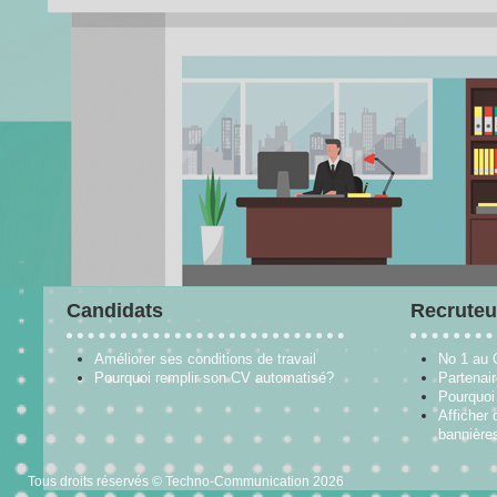
Candidats
Recruteu
Améliorer ses conditions de travail
No 1 au
Pourquoi remplir son CV automatisé?
Partenai
Pourquoi 
Afficher 
bannières
Tous droits réservés © Techno-Communication 2026