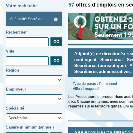
57
offres d'emplois en se
Votre recherche
Spécialité: Secrétariat
Rechercher
Ville
Adjoint(e) de direction/servi
contingent - Secrétariat - Sec
Secrétariat (bureautique) - A
Région
Secrétaires administratives
Type de poste :
Permanent
Ville :
Longueuil
Employeur
Les Producteurs et productrices acéri
d’ici. Chaque printemps, nous sommes
réparties sur le territoire qu&ea
Lire la
Spécialité
Salaire minimum (annuel)
ASSISTANT(E) DE DIRECTION 