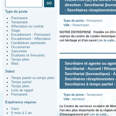
direction - Secrétariat (bure
- Secrétaires réceptionniste
Type de poste
Permanent
Type de poste :
Permanent
Temporaire
Ville :
Shawinigan
Affectation ou contrat
Stage
NOTRE ENTREPRISE Fondée en 2014 
Encadrement - Permanent
reprise du centre de coulée historiqu
Encadrement - Affectation
cet héritage et d’un savoi
Lire la suite..
Candidature spontanée
Occasionnel
Saisonnier
Étudiants et finissants
Temps plein
Secrétaire et agente ou agent
filled
Secrétariat - Accueil / Récept
Statut
Secrétariat (bureautique) - A
Temps partiel ou temps plein
Secrétaires réceptionnistes -
Temps partiel
Secrétaires à temps partiel -
Temps plein
Liste de rappel
Permanent
Type de poste :
Temporaire
Ville :
Montréal
Expérience requise
Le Centre de services scolaire de Mon
Sans
l’un des plus importants de la région 
6 mois à 1 an
d’enseignement pré
Lire la suite...