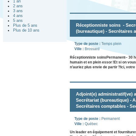
1 an
2 ans
3 ans
4 ans
5 ans
Réceptionniste soins - Secré
Plus de 5 ans
Plus de 10 ans
(bureautique) - Secrétaires 
Type de poste :
Temps plein
Ville :
Brossard
Réceptionniste soinsPermanent– 30 h
humain et en plein essor !Et si on vou
n’auriez plus envie de partir ?Ici, vot
Adjoint(e) administratif(ve) a
Secrétariat (bureautique) - A
Secrétaires comptables - Sec
Type de poste :
Permanent
Ville :
Québec
Un leader en équipement et fournitures