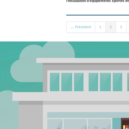
l’installation d’équipements sportifs in
← Précédent
1
2
3