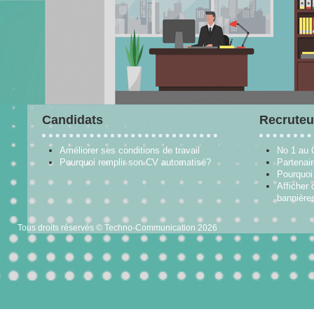
Candidats
Recruteu
Améliorer ses conditions de travail
No 1 au
Pourquoi remplir son CV automatisé?
Partenai
Pourquoi 
Afficher 
bannières
Tous droits réservés © Techno-Communication 2026