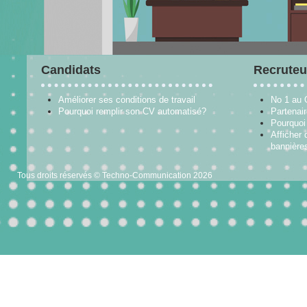
Candidats
Recruteu
Améliorer ses conditions de travail
No 1 au
Pourquoi remplir son CV automatisé?
Partenai
Pourquoi 
Afficher 
bannières
Tous droits réservés © Techno-Communication 2026