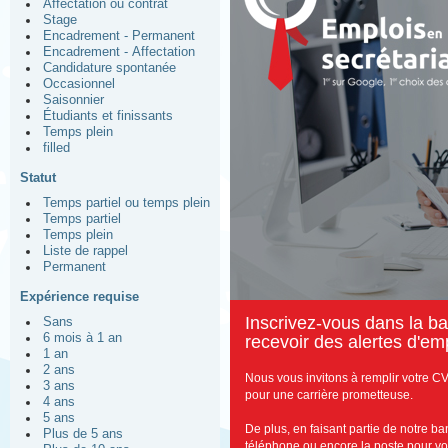
Affectation ou contrat
Stage
Encadrement - Permanent
Encadrement - Affectation
Candidature spontanée
Occasionnel
Saisonnier
Étudiants et finissants
Temps plein
filled
Statut
Temps partiel ou temps plein
Temps partiel
Temps plein
Liste de rappel
Permanent
Expérience requise
I
nscrivez-vous dans la b
Sans
6 mois à 1 an
recevoir des alertes d'emp
1 an
2 ans
Nous vous invitons à remplir votre CV
3 ans
pour une carrière prometteuse.
4 ans
5 ans
De plus, en faisant partie de notre b
Plus de 5 ans
téléphone ou encore la poste pour vous