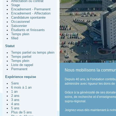
Affectation ou contrat
Stage
Encadrement - Permanent
Encadrement - Affectation
Candidature spontanée
Occasionnel
Saisonnier
Étudiants et finissants
Temps plein
filled
Statut
Temps partiel ou temps plein
Temps partiel
Temps plein
Liste de rappel
Permanent
Nous mobilisons la communa
Expérience requise
Depuis 40 ans, la Fondation contribu
Sans
administre avec rigueur les dons de c
6 mois à 1 an
1 an
Grâce à la générosité de ses donateu
2 ans
soins, de recherche et d’enseignemen
3 ans
supra-régional.
4 ans
5 ans
Joignez-vous dès maintenant à notre 
Plus de 5 ans