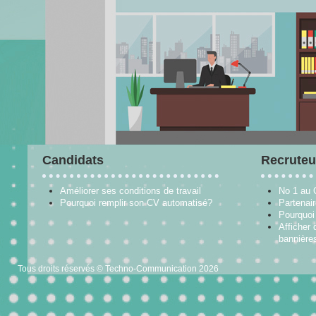
Candidats
Recruteu
Améliorer ses conditions de travail
No 1 au
Pourquoi remplir son CV automatisé?
Partenai
Pourquoi 
Afficher 
bannières
Tous droits réservés © Techno-Communication 2026