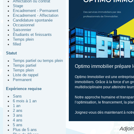
Affectation ou contrat
Stage
Encadrement - Permanent
Encadrement - Affectation
Candidature spontanée
Occasionnel
Saisonnier
Étudiants et finissants
Temps plein
filled
Statut
Temps partiel ou temps plein
Temps partiel
Optimo immobilier prépare le
Temps plein
Liste de rappel
Optimo Immobilier est une entreprise
Permanent
immobiliers. Grâce à la force d’un g
multidisciplinaire pour atteindre leur
Expérience requise
Sans
Notre approche humaine et transparen
6 mois à 1 an
l’optimisation, le financement, la pl
1 an
2 ans
Joignez-vous dès maintenant à notre
3 ans
4 ans
5 ans
Adjoin
Plus de 5 ans