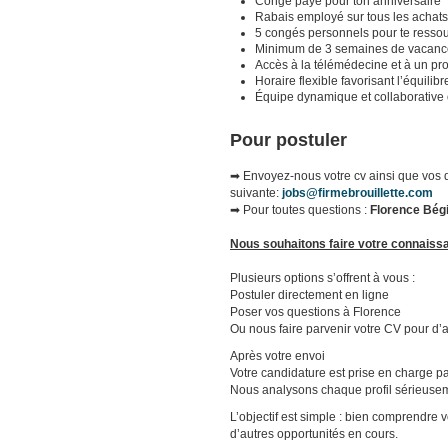
Congé payé pour ton anniversaire
Rabais employé sur tous les achat
5 congés personnels pour te resso
Minimum de 3 semaines de vacanc
Accès à la télémédecine et à un p
Horaire flexible favorisant l’équilib
Équipe dynamique et collaborative où
Pour postuler
➡
Envoyez-nous votre cv ainsi que vos d
suivante:
jobs@firmebrouillette.com
➡ Pour toutes questions :
Florence Bégin
Nous souhaitons faire votre connaiss
Plusieurs options s’offrent à vous :
Postuler directement en ligne
Poser vos questions à Florence
Ou nous faire parvenir votre CV pour d’a
Après votre envoi
Votre candidature est prise en charge p
Nous analysons chaque profil sérieuse
L’objectif est simple : bien comprendre v
d’autres opportunités en cours.