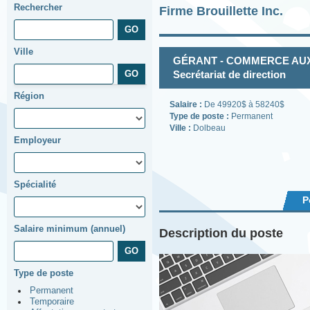
Rechercher
Firme Brouillette Inc.
Ville
GÉRANT - COMMERCE AUX 
Secrétariat de direction
Région
Salaire :
De 49920$ à 58240$
Type de poste :
Permanent
Ville :
Dolbeau
Employeur
Spécialité
P
Salaire minimum (annuel)
Description du poste
Type de poste
Permanent
Temporaire