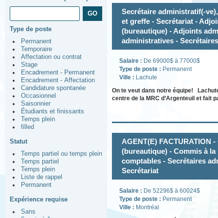
Secrétaire administratif(-ve)
et greffe - Secrétariat - Adjo
Type de poste
(bureautique) - Adjoints admi
administratives - Secrétaires
Permanent
Temporaire
Affectation ou contrat
Salaire :
De 69000$ à 77000$
Stage
Type de poste :
Permanent
Encadrement - Permanent
Ville :
Lachute
Encadrement - Affectation
Candidature spontanée
On te veut dans notre équipe! Lachute 
Occasionnel
centre de la MRC d’Argenteuil et fait 
Saisonnier
Étudiants et finissants
Temps plein
filled
AGENT(E) FACTURATION - Co
Statut
(bureautique) - Commis à la 
Temps partiel ou temps plein
comptables - Secrétaires admi
Temps partiel
Temps plein
Secrétariat
Liste de rappel
Permanent
Salaire :
De 52296$ à 60024$
Expérience requise
Type de poste :
Permanent
Ville :
Montréal
Sans