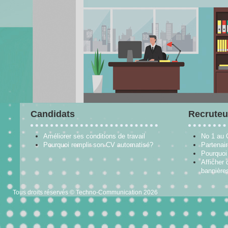
Candidats
Recruteu
Améliorer ses conditions de travail
No 1 au
Pourquoi remplir son CV automatisé?
Partenai
Pourquoi 
Afficher 
bannières
Tous droits réservés © Techno-Communication 2026