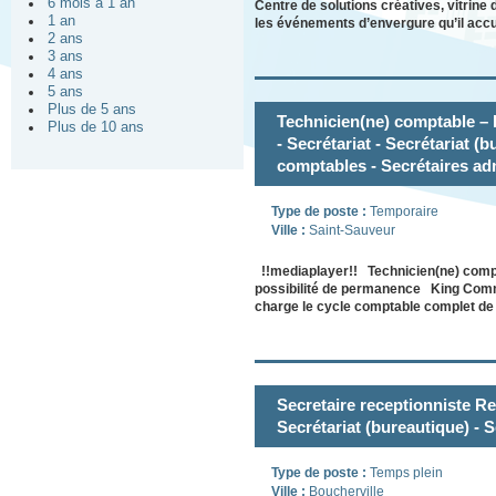
6 mois à 1 an
Centre de solutions créatives, vitrine 
1 an
les événements d’envergure qu’il acc
2 ans
3 ans
4 ans
5 ans
Plus de 5 ans
Technicien(ne) comptable – 
Plus de 10 ans
- Secrétariat - Secrétariat (
comptables - Secrétaires ad
Type de poste :
Temporaire
Ville :
Saint-Sauveur
!!mediaplayer!! Technicien(ne) comp
possibilité de permanence King Comm
charge le cycle comptable complet d
Secretaire receptionniste Rec
Secrétariat (bureautique) - 
Type de poste :
Temps plein
Ville :
Boucherville